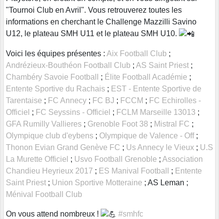
"Tournoi Club en Avril". Vous retrouverez toutes les
informations en cherchant le Challenge Mazzilli Savino
U12, le plateau SMH U11 et le plateau SMH U10.
Voici les équipes présentes :
Aix Football Club
;
Andrézieux-Bouthéon Football Club
;
AS Saint Priest
;
Chambéry Savoie Football
;
Élite Football Académie
;
Entente Sportive du Rachais
;
EST - Entente Sportive de
Tarentaise
;
FC Annecy
;
FC BJ
;
FCCM
;
FC Echirolles -
Officiel
;
FC Seyssins - Officiel
;
FCLM Marseille 13013
;
GFA Rumilly Vallieres
;
Grenoble Foot 38
;
Mistral FC
;
Olympique club d'eybens
;
Olympique de Valence - Off
;
Thonon Evian Grand Genève FC
;
Us Annecy le Vieux
;
U.S
La Murette Officiel
;
Usvo Football Grenoble
;
Association
Chandieu Heyrieux 2017
;
ES Manival Football
;
Entente
Saint Priest
;
Union Sportive Motteraine
; AS Leman ;
Ménival Football Club
On vous attend nombreux !
#smhfc