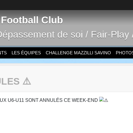
 Football Club
Dépassement de soi / Fair-Play /
NTS
LES ÉQUIPES
CHALLENGE MAZZILLI SAVINO
PHOTOS
LES ⚠️
EAUX U6-U11 SONT ANNULÉS CE WEEK-END